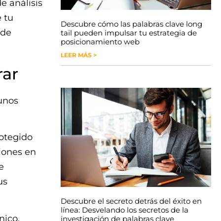
e análisis
 tu
Descubre cómo las palabras clave long
 de
tail pueden impulsar tu estrategia de
posicionamiento web
LEER MÁS >
rar
unos
rotegido
ciones en
e
us
Descubre el secreto detrás del éxito en
línea: Desvelando los secretos de la
nico.
investigación de palabras clave