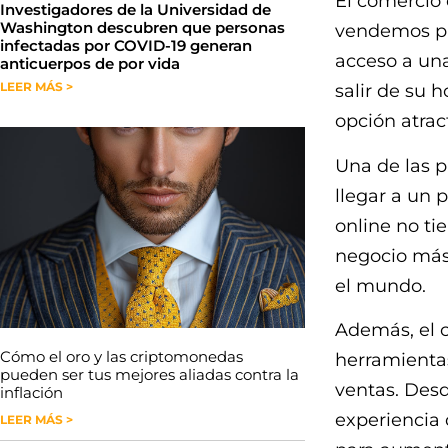
El comercio
Investigadores de la Universidad de
Washington descubren que personas
vendemos pr
infectadas por COVID-19 generan
acceso a una
anticuerpos de por vida
LEER MÁS >
salir de su 
opción atrac
Una de las p
llegar a un p
online no ti
negocio más 
el mundo.
Además, el c
Cómo el oro y las criptomonedas
herramientas
pueden ser tus mejores aliadas contra la
ventas. Desd
inflación
experiencia 
LEER MÁS >