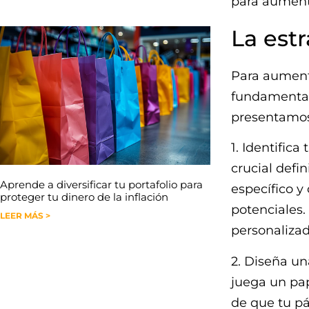
para aumenta
La estr
Para aumenta
fundamental 
presentamos 
1. Identific
crucial defi
Aprende a diversificar tu portafolio para
específico y
proteger tu dinero de la inflación
potenciales.
LEER MÁS >
personaliza
2. Diseña un
juega un pap
de que tu pá