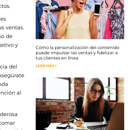
tos.
 es
s ventas.
so de
jetivo y
Cómo la personalización del contenido
puede impulsar las ventas y fidelizar a
tus clientes en línea
cia del
LEER MÁS >
 Asegúrate
inda
ención al
oderosa
 tomar