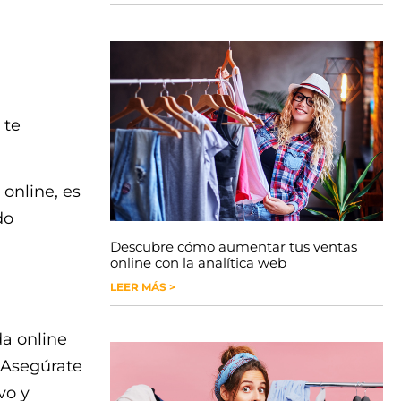
 te
online, es
do
Descubre cómo aumentar tus ventas
online con la analítica web
LEER MÁS >
da online
. Asegúrate
vo y