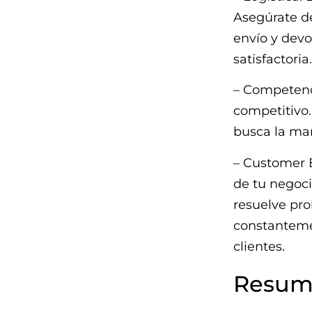
Asegúrate de
envío y devo
satisfactoria.
– Competenc
competitivo.
busca la man
– Customer E
de tu negoci
resuelve pro
constanteme
clientes.
Resum