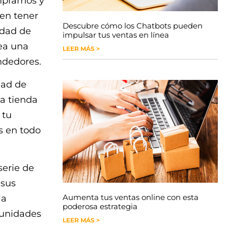
ompramos y
en tener
Descubre cómo los Chatbots pueden
idad de
impulsar tus ventas en línea
sea una
LEER MÁS >
ndedores.
dad de
na tienda
 tu
es en todo
serie de
 sus
Aumenta tus ventas online con esta
la
poderosa estrategia
tunidades
LEER MÁS >