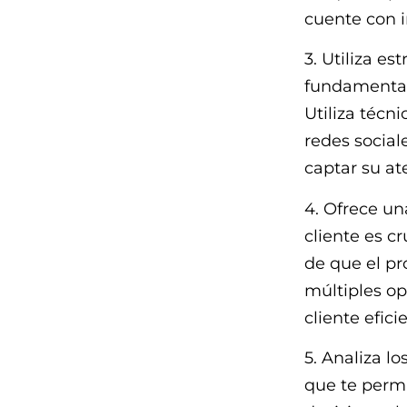
cuente con i
3. Utiliza es
fundamental
Utiliza técn
redes social
captar su at
4. Ofrece un
cliente es c
de que el pr
múltiples op
cliente efici
5. Analiza l
que te permi