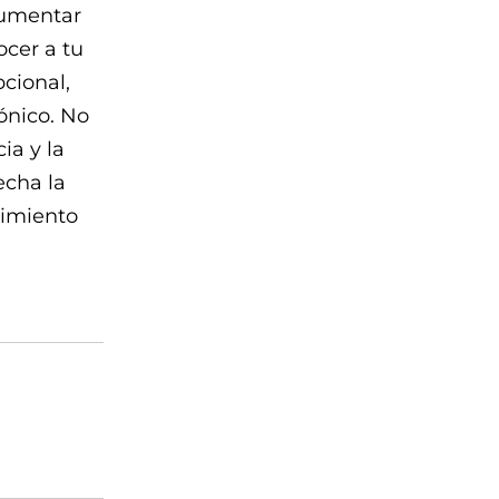
aumentar
ocer a tu
cional,
ónico. No
ia y la
echa la
cimiento