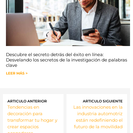
Descubre el secreto detrás del éxito en línea:
Desvelando los secretos de la investigación de palabras
clave
LEER MÁS >
ARTICULO ANTERIOR
ARTICULO SIGUIENTE
Tendencias en
Las innovaciones en la
decoración para
industria automotriz
transformar tu hogar y
están redefiniendo el
crear espacios
futuro de la movilidad