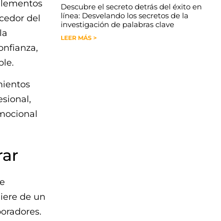
 elementos
Descubre el secreto detrás del éxito en
línea: Desvelando los secretos de la
ecedor del
investigación de palabras clave
la
LEER MÁS >
onfianza,
ble.
mientos
esional,
emocional
rar
de
uiere de un
oradores.