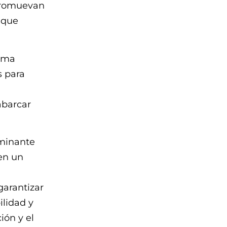
 promuevan
 que
lima
s para
abarcar
rminante
 en un
garantizar
ilidad y
ión y el