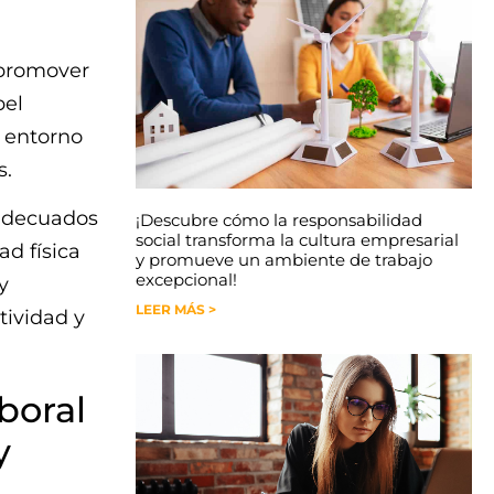
 promover
pel
 entorno
s.
 adecuados
¡Descubre cómo la responsabilidad
social transforma la cultura empresarial
ad física
y promueve un ambiente de trabajo
excepcional!
y
LEER MÁS >
tividad y
boral
y