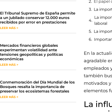
El papel 
La import
​El Tribunal Supremo de España permite
La import
a un jubilado conservar 12.000 euros
recibidos por error en prestaciones
laboral
LEER MÁS >
La impor
Importan
Mercados financieros globales
experimentan volatilidad ante
En la actual
tensiones geopolíticas y políticas
económicas
agradable en
LEER MÁS >
empleados y
también busc
Conmemoración del Día Mundial de los
motivados y 
Bosques resalta la importancia de
elementos fu
preservar los ecosistemas forestales
LEER MÁS >
La infl