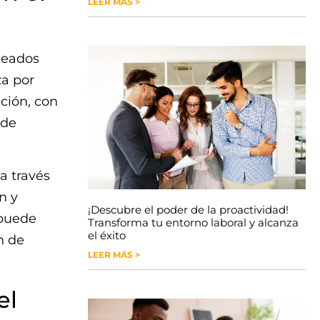
LEER MÁS >
pleados
za por
ción, con
 de
a través
n y
¡Descubre el poder de la proactividad!
 puede
Transforma tu entorno laboral y alcanza
el éxito
n de
LEER MÁS >
el