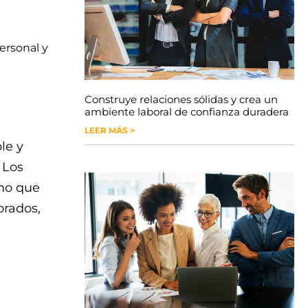
personal y
Construye relaciones sólidas y crea un
ambiente laboral de confianza duradera
LEER MÁS >
le y
 Los
ino que
orados,
n