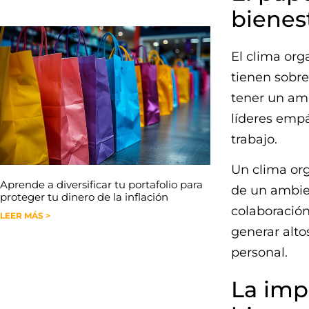
bienest
El clima org
tienen sobre
tener un amb
líderes empá
trabajo.
Un clima org
Aprende a diversificar tu portafolio para
de un ambie
proteger tu dinero de la inflación
colaboración
LEER MÁS >
generar alto
personal.
La imp