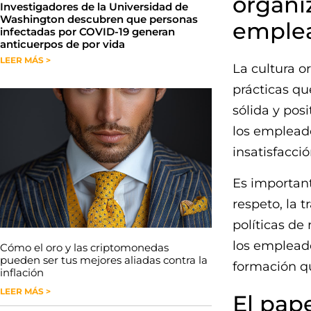
organiz
Investigadores de la Universidad de
Washington descubren que personas
emple
infectadas por COVID-19 generan
anticuerpos de por vida
LEER MÁS >
La cultura or
prácticas qu
sólida y pos
los empleado
insatisfacci
Es important
respeto, la 
políticas de
los empleado
Cómo el oro y las criptomonedas
pueden ser tus mejores aliadas contra la
formación qu
inflación
LEER MÁS >
El pape