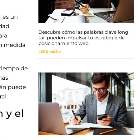
l es un
idad
Descubre cómo las palabras clave long
ara
tail pueden impulsar tu estrategia de
posicionamiento web
an medida
LEER MÁS >
 tiempo de
más
ién puede
al.
 y el