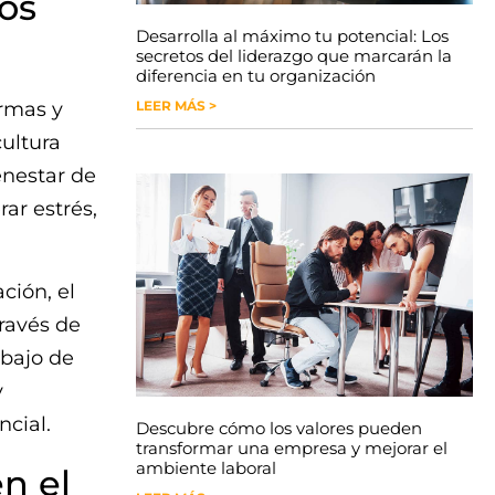
los
Desarrolla al máximo tu potencial: Los
secretos del liderazgo que marcarán la
diferencia en tu organización
ormas y
LEER MÁS >
ultura
enestar de
ar estrés,
ción, el
través de
abajo de
y
cial.
Descubre cómo los valores pueden
transformar una empresa y mejorar el
ambiente laboral
n el