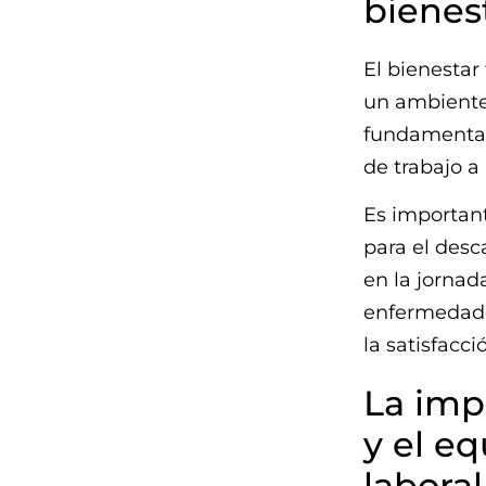
bienest
El bienestar
un ambiente
fundamental 
de trabajo a
Es importan
para el desc
en la jornada
enfermedades
la satisfacc
La impo
y el eq
laboral