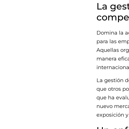
La ges
compet
Domina la a
para las emp
Aquellas org
manera efica
internaciona
La gestión 
que otros p
que ha evalu
nuevo merca
exposición y