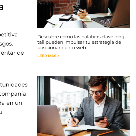
a
etitiva
Descubre cómo las palabras clave long
tail pueden impulsar tu estrategia de
sgos.
posicionamiento web
rentar de
LEER MÁS >
rtunidades
 compañía
da en un
u