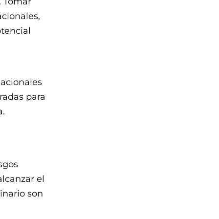
. Tomar
acionales,
otencial
nacionales
radas para
a.
esgos
alcanzar el
linario son