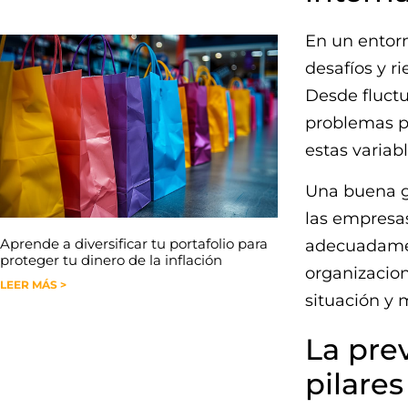
En un entorn
desafíos y r
Desde fluct
problemas po
estas variab
Una buena ge
las empresas
Aprende a diversificar tu portafolio para
adecuadament
proteger tu dinero de la inflación
organizacion
LEER MÁS >
situación y 
La pre
pilare