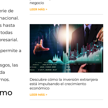
negocio
LEER MÁS >
erie de
nacional.
s hasta
 todas
resarial.
 permite a
sgos, las
ada
rnos.
Descubre cómo la inversión extranjera
está impulsando el crecimiento
económico
como
LEER MÁS >