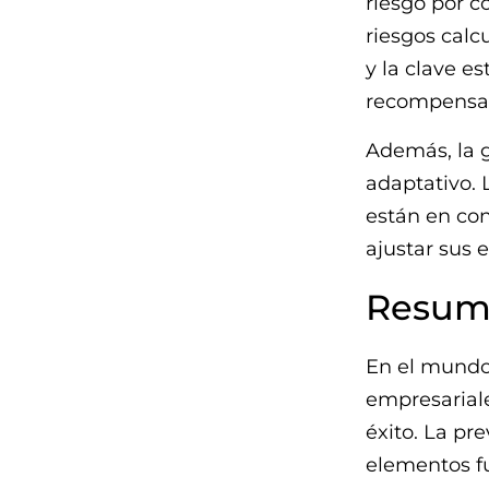
riesgo por 
riesgos calc
y la clave es
recompensa
Además, la g
adaptativo. 
están en co
ajustar sus 
Resum
En el mundo 
empresariale
éxito. La pr
elementos f