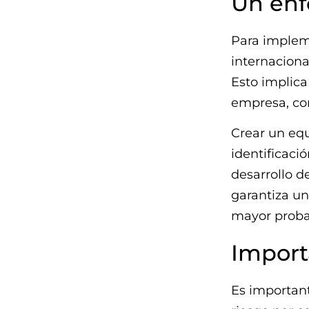
Un enf
Para impleme
internaciona
Esto implica
empresa, com
Crear un equ
identificaci
desarrollo d
garantiza un
mayor probab
Import
Es important