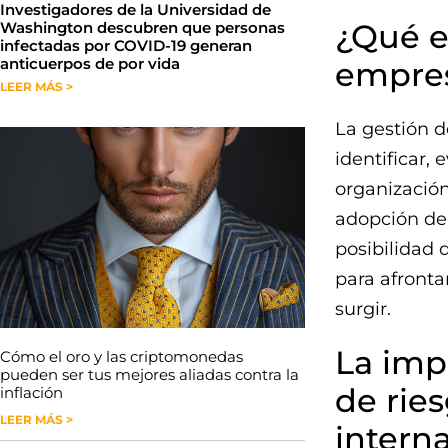
Investigadores de la Universidad de
¿Qué e
Washington descubren que personas
infectadas por COVID-19 generan
anticuerpos de por vida
empres
LEER MÁS >
La gestión d
identificar, 
organización
adopción de 
posibilidad 
para afront
surgir.
La imp
Cómo el oro y las criptomonedas
pueden ser tus mejores aliadas contra la
de rie
inflación
LEER MÁS >
intern