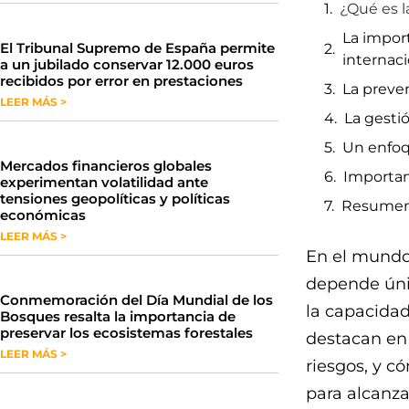
¿Qué es l
La impor
​El Tribunal Supremo de España permite
internac
a un jubilado conservar 12.000 euros
recibidos por error en prestaciones
La preve
LEER MÁS >
La gesti
Un enfoq
Mercados financieros globales
Importan
experimentan volatilidad ante
tensiones geopolíticas y políticas
Resume
económicas
LEER MÁS >
En el mundo 
depende úni
Conmemoración del Día Mundial de los
la capacidad
Bosques resalta la importancia de
preservar los ecosistemas forestales
destacan en
LEER MÁS >
riesgos, y 
para alcanza