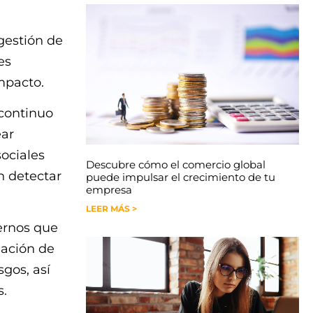
a
gestión de
es
mpacto.
 continuo
ear
ociales
Descubre cómo el comercio global
n detectar
puede impulsar el crecimiento de tu
empresa
LEER MÁS >
ernos que
eación de
sgos, así
s.