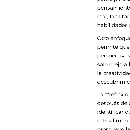
pensamiento 
real, facilit
habilidades 
Otro enfoque
permite que 
perspectivas
solo mejora 
la creativid
descubrimien
La **reflexió
después de c
identificar 
retroaliment
promueve la 