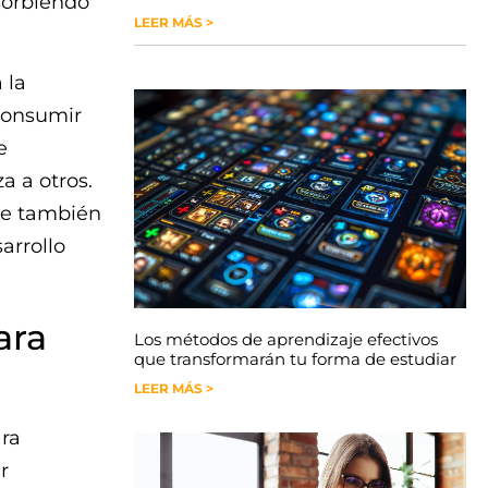
bsorbiendo
LEER MÁS >
 la
 consumir
e
 a otros.
que también
arrollo
ara
Los métodos de aprendizaje efectivos
que transformarán tu forma de estudiar
LEER MÁS >
ara
r