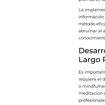
La implement
información
método efica
abrumar al a
conocimient
Desarr
Largo 
Es importan
requiere el 
o mindfulnes
meditación o
profesionale