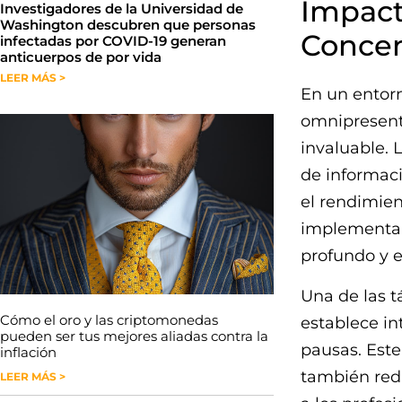
Impact
Investigadores de la Universidad de
Washington descubren que personas
Concen
infectadas por COVID-19 generan
anticuerpos de por vida
LEER MÁS >
En un entorn
omnipresente
invaluable. 
de informaci
el rendimien
implementa
profundo y e
Una de las t
Cómo el oro y las criptomonedas
establece in
pueden ser tus mejores aliadas contra la
pausas. Este
inflación
también red
LEER MÁS >