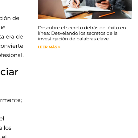
ción de
ue
Descubre el secreto detrás del éxito en
línea: Desvelando los secretos de la
ta era de
investigación de palabras clave
convierte
LEER MÁS >
fesional.
ciar
ormente;
el
 los
 el