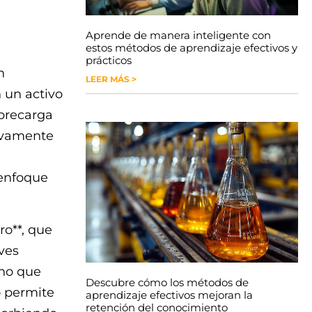
Aprende de manera inteligente con
estos métodos de aprendizaje efectivos y
prácticos
n
LEER MÁS >
 un activo
obrecarga
tivamente
enfoque
ro**, que
ves
ino que
Descubre cómo los métodos de
o permite
aprendizaje efectivos mejoran la
retención del conocimiento