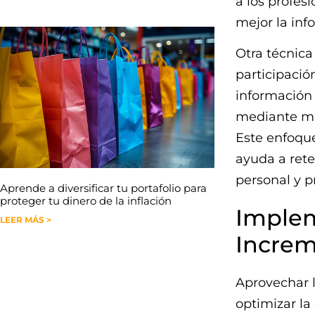
a los profes
mejor la inf
Otra técnica 
participació
información 
mediante mé
Este enfoque
ayuda a rete
personal y p
Aprende a diversificar tu portafolio para
proteger tu dinero de la inflación
Implem
LEER MÁS >
Increm
Aprovechar l
optimizar la