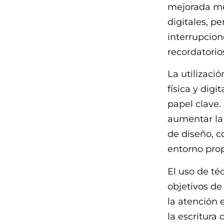
mejorada me
digitales, p
interrupcion
recordatorio
La utilizaci
física y dig
papel clave.
aumentar la 
de diseño, 
entorno prop
El uso de té
objetivos de
la atención 
la escritura