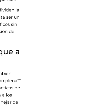
ividen la
ta ser un
icos sin
ción de
que a
mbién
ón plena**
ácticas de
 a los
anejar de