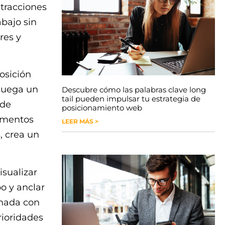
tracciones
abajo sin
res y
osición
 juega un
Descubre cómo las palabras clave long
tail pueden impulsar tu estrategia de
ede
posicionamiento web
lementos
LEER MÁS >
, crea un
isualizar
o y anclar
inada con
rioridades