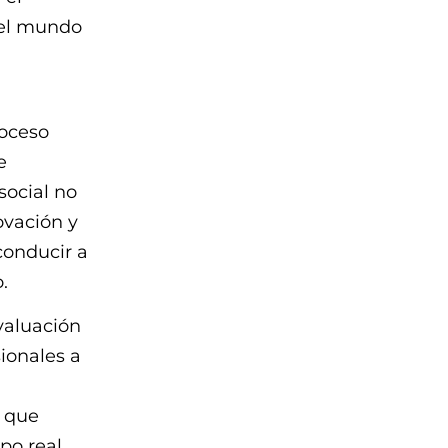
del mundo
roceso
e
social no
ovación y
conducir a
.
evaluación
ionales a
a que
po real.