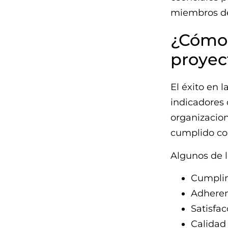
miembros del
¿Cómo 
proyec
El éxito en 
indicadores 
organizacion
cumplido con
Algunos de 
Cumplim
Adheren
Satisfac
Calidad