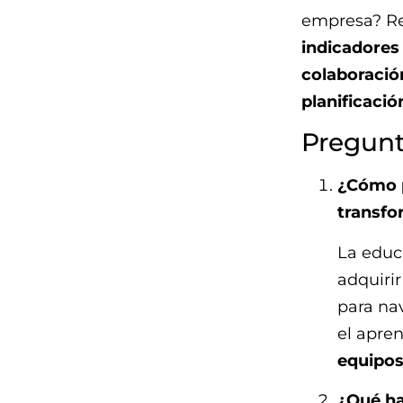
empresa? Re
indicadores
colaboració
planificació
Pregunt
¿Cómo p
transfo
La educa
adquiri
para na
el apren
equipo
¿Qué ha