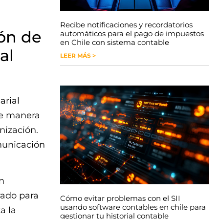
Recibe notificaciones y recordatorios
ión de
automáticos para el pago de impuestos
en Chile con sistema contable
al
LEER MÁS >
arial
 de manera
nización.
omunicación
n
rado para
Cómo evitar problemas con el SII
usando software contables en chile para
a la
gestionar tu historial contable