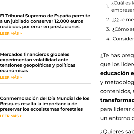
¿Cuál es 
empresari
​El Tribunal Supremo de España permite
¿Qué met
a un jubilado conservar 12.000 euros
recibidos por error en prestaciones
¿Cómo se
LEER MÁS >
Consider
Mercados financieros globales
¿Te has pre
experimentan volatilidad ante
que los líder
tensiones geopolíticas y políticas
económicas
educación e
LEER MÁS >
y metodologí
contenidos, 
Conmemoración del Día Mundial de los
transformac
Bosques resalta la importancia de
para liderar
preservar los ecosistemas forestales
LEER MÁS >
un entorno 
¿Quieres sa