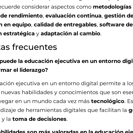
cuerde considerar aspectos como
metodologías 
 de rendimiento
,
evaluación continua
,
gestión de
n en equipo
,
calidad de entregables
,
software de
n estratégica
y
adaptación al cambio
.
as frecuentes
uede la educación ejecutiva en un entorno digi
rmar el liderazgo?
ción ejecutiva en un entorno digital permite a los
r nuevas habilidades y conocimientos que son ese
vegar en un mundo cada vez más
tecnológico
. E
dizaje de herramientas digitales que facilitan la
g
s
y la
toma de decisiones
.
bilidades son más valoradas en la educación ej