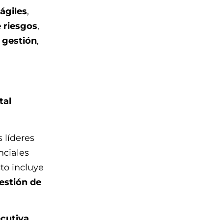
ágiles
,
 riesgos
,
 gestión
,
tal
 líderes
nciales
sto incluye
estión de
ecutiva