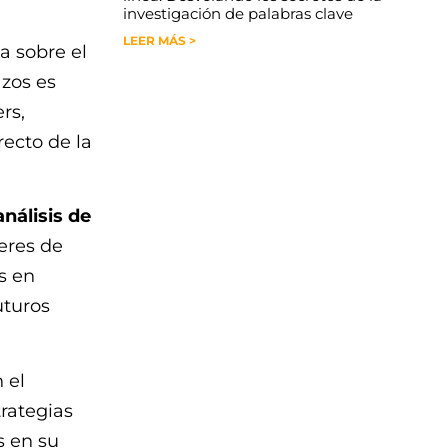
investigación de palabras clave
LEER MÁS >
a sobre el
zos es
rs,
recto de la
análisis de
deres de
s en
uturos
 el
trategias
s en su