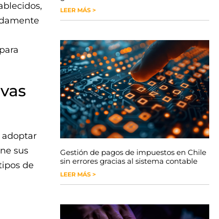
ablecidos,
LEER MÁS >
pidamente
 para
ivas
 adoptar
ene sus
Gestión de pagos de impuestos en Chile
sin errores gracias al sistema contable
tipos de
LEER MÁS >