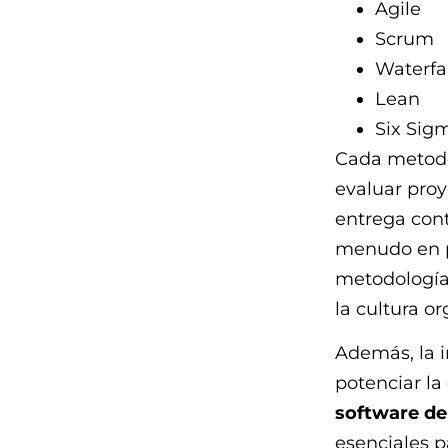
Agile
Scrum
Waterfal
Lean
Six Sig
Cada metodol
evaluar proy
entrega cont
menudo en pr
metodología
la cultura o
Además, la 
potenciar la
software de
esenciales p