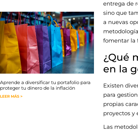
entrega de r
sino que ta
a nuevas op
metodologías
fomentar la 
¿Qué m
en la 
Aprende a diversificar tu portafolio para
Existen div
proteger tu dinero de la inflación
para gestion
LEER MÁS >
propias cara
proyectos y 
Las metodol