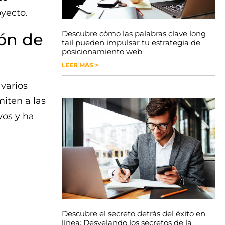
yecto.
Descubre cómo las palabras clave long
ión de
tail pueden impulsar tu estrategia de
posicionamiento web
LEER MÁS >
 varios
miten a las
vos y ha
Descubre el secreto detrás del éxito en
línea: Desvelando los secretos de la