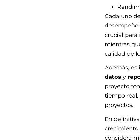
Rendimi
Cada uno de 
desempeño d
crucial para
mientras que 
calidad de l
Además, es 
datos
y
repo
proyecto tom
tiempo real,
proyectos.
En definitiv
crecimiento 
considera má