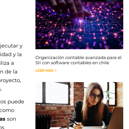
jecutar y
idad y la
Organización contable avanzada para el
liza a
SII con software contables en chile
LEER MÁS >
n de la
royecto,
.
tos puede
s como
as
son
os