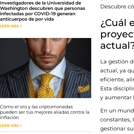
Investigadores de la Universidad de
Descubre có
Washington descubren que personas
infectadas por COVID-19 generan
anticuerpos de por vida
¿Cuál e
LEER MÁS >
proyec
actual
La gestión d
actual, ya q
eficiente, a
Esta discipl
y aumentar l
Cómo el oro y las criptomonedas
En un mundo
pueden ser tus mejores aliadas contra la
inflación
constantes,
LEER MÁS >
gestionar sus