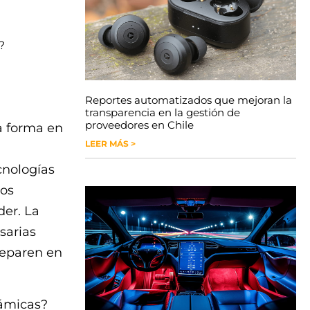
?
Reportes automatizados que mejoran la
transparencia en la gestión de
proveedores en Chile
a forma en
LEER MÁS >
cnologías
los
der. La
sarias
preparen en
námicas?